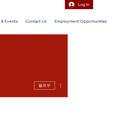
Log In
 & Events
Contact Us
Employment Opportunities
더보기
팔로우