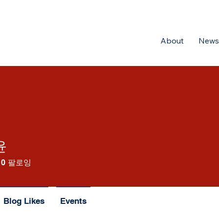
About
News
윤
0
팔로잉
Blog Likes
Events