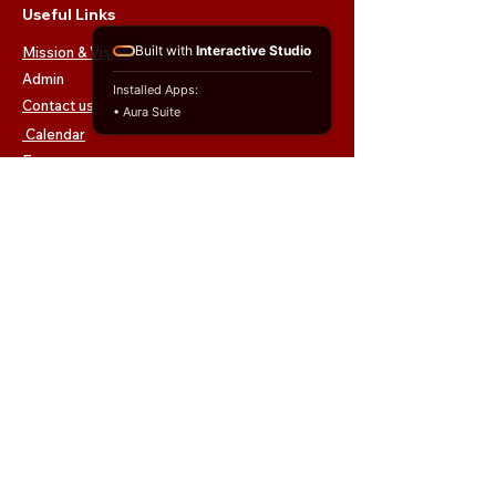
Useful Links
Built with
Interactive Studio
Mission & Vision
Admin
Installed Apps:
Contact us
• Aura Suite
Calendar
E
교육비 안내
Follow SICA
SICA
서초교육지원청 등록 제10497호